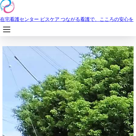
本文へスキップ
プライバシーポリシー
在宅看護センター ピスケア
つながる看護で、こころの安心を
在宅看護センター ピスケアの個人情報保護方針をご案内し
メニュー
ます。